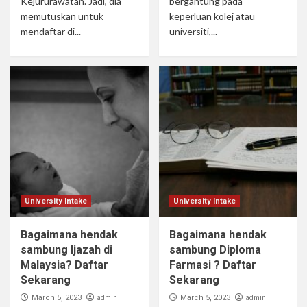
Kejururawatan. Jadi, dia
bergantung pada
memutuskan untuk
keperluan kolej atau
mendaftar di...
universiti,...
University Intake
University Intake
Bagaimana hendak
Bagaimana hendak
sambung Ijazah di
sambung Diploma
Malaysia? Daftar
Farmasi ? Daftar
Sekarang
Sekarang
admin
admin
March 5, 2023
March 5, 2023