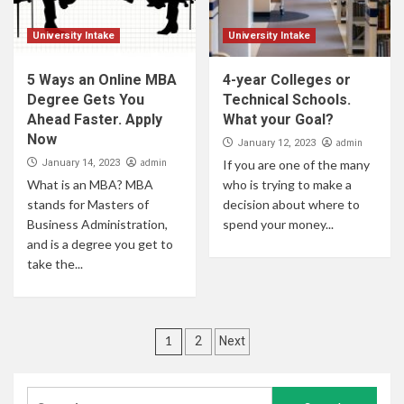
University Intake
University Intake
5 Ways an Online MBA
4-year Colleges or
Degree Gets You
Technical Schools.
Ahead Faster. Apply
What your Goal?
Now
admin
January 12, 2023
admin
January 14, 2023
If you are one of the many
What is an MBA? MBA
who is trying to make a
stands for Masters of
decision about where to
Business Administration,
spend your money...
and is a degree you get to
take the...
1
2
Next